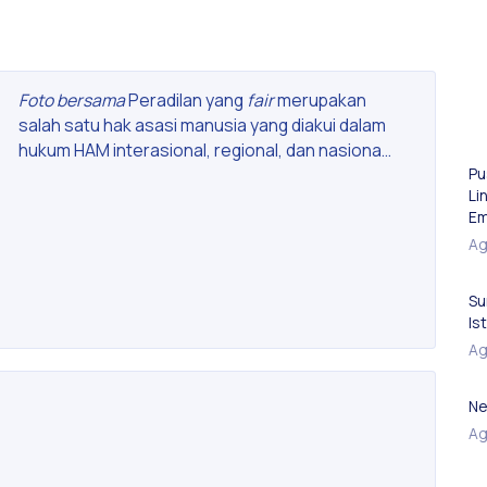
T
Foto bersama
Peradilan yang
fair
merupakan
salah satu hak asasi manusia yang diakui dalam
hukum HAM interasional, regional, dan nasional.
Pu
Pentingnya hak atas peradilan yang
fair
berada
Li
dalam konteks seorang tersangka yang akan
Em
dibatasi penikmatan hak-haknya akibat dari
Ag
penjatuhan putusan pengadilan, dan seorang
korban yang hendak dipulihkan hak-haknya
melalui suatu mekanisme hukum. Maka dari itu,
Su
Is
setiap perangkat negara berkewajiban untuk
menghormati, memenuhi, dan melindungi hak
Ag
atas peradilan yang
fair
.
Jaksa merupakan
salah satu perangkat negara, khususnya dalam
Ne
penegakan hukum. Institusi kejaksaan
Ag
berkewajiban untuk memastikan agar setiap
aparaturnya mampu menghormati, memenuhi,