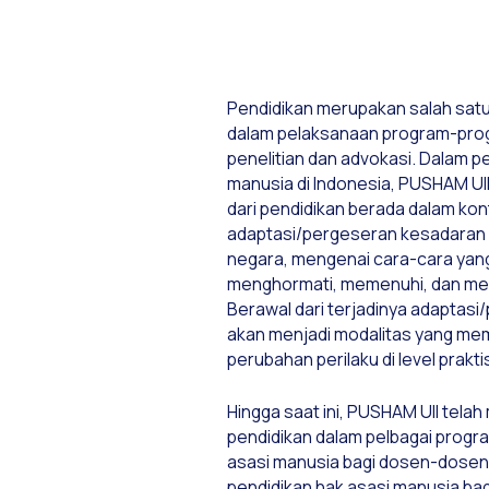
Pendidikan merupakan salah sat
dalam pelaksanaan program-prog
penelitian dan advokasi. Dalam p
manusia di Indonesia, PUSHAM UI
dari pendidikan berada dalam kon
adaptasi/pergeseran kesadaran
negara, mengenai cara-cara yang
menghormati, memenuhi, dan mel
Berawal dari terjadinya adaptasi
akan menjadi modalitas yang m
perubahan perilaku di level prakti
Hingga saat ini, PUSHAM UII tela
pendidikan dalam pelbagai progra
asasi manusia bagi dosen-dosen 
pendidikan hak asasi manusia bagi