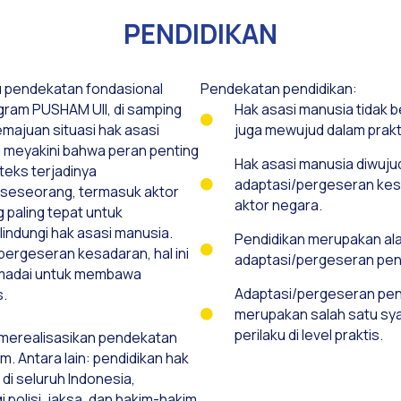
PENDIDIKAN
u pendekatan fondasional
Pendekatan pendidikan:
ram PUSHAM UII, di samping
Hak asasi manusia tidak b
emajuan situasi hak asasi
juga mewujud dalam prakt
I meyakini bahwa peran penting
Hak asasi manusia diwujud
teks terjadinya
adaptasi/pergeseran kes
 seseorang, termasuk aktor
aktor negara.
 paling tepat untuk
indungi hak asasi manusia.
Pendidikan merupakan al
/pergeseran kesadaran, hal ini
adaptasi/pergeseran pen
emadai untuk membawa
Adaptasi/pergeseran pe
s.
merupakan salah satu sya
perilaku di level praktis.
h merealisasikan pendekatan
m. Antara lain: pendidikan hak
di seluruh Indonesia,
 polisi, jaksa, dan hakim-hakim