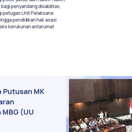
 bagi penyandang disabilitas,
gi petugas Unit Pelaksana
ngga pendidikan hak asasi
teks kerukunan antarumat
p Putusan MK
aran
m MBG (UU