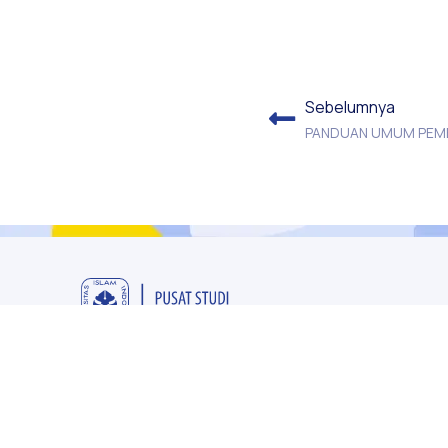
Sebelumnya
Pusat Studi Hak Asasi Manusia
Universitas Islam Indonesia
Gang Bakung No.517 A Jeruklegi, Pringgolayan, Banguntapan,
Kec. Banguntapan, Kabupaten Bantul, Daerah Istimewa Yogyakart