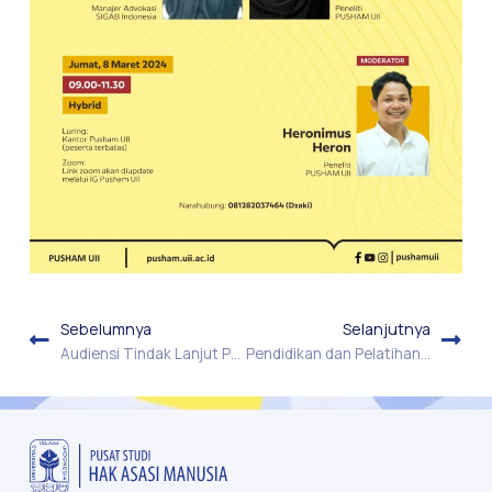
Sebelumnya
Selanjutnya
Audiensi Tindak Lanjut Peraturan Kabareskrim Polri tentang SOP Penanganan Perkara Penyandang Disabilitas Berhadapan dengan Hukum
Pendidikan dan Pelatihan tentang Peradilan yang Fair bagi Penyandang Disabilitas Berhadapan dengan Hukum di Badan Diklat Kejaksaan Republik Indonesia