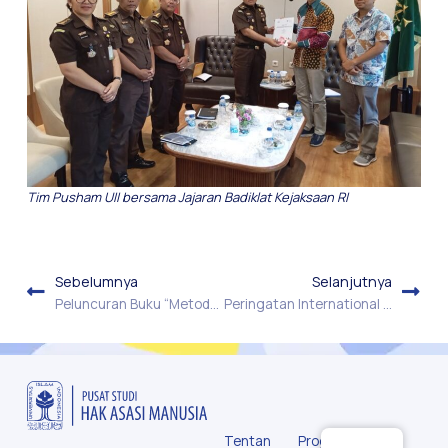
Tim Pusham UII bersama Jajaran Badiklat Kejaksaan RI
Sebelumnya
Selanjutnya
Peluncuran Buku “Metodologi Hukum HAM: Nalar, Praktik, dan Tantangannya dalam Sistem Peradilan Indonesia”
Peringatan International Women’s Day 2024. Diskusi “Kondisi dan Urgensi Advokasi Hak-Hak Perempuan di Indonesia”
Tentan
Progra
u