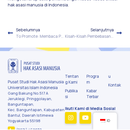
hak asasi manusia di Indonesia.
Sebelumnya
Selanjutnya
To Promote: Membaca Perkembangan Wacana Hak Asasi Manusia di Indonesia
Kisah-Kisah Pembebasan Qur’an
Tentan
Progra
u
Pusat Studi Hak Asasi Manusia
g Kami
m
Kontak
Universitas Islam Indonesia
Publika
Kabar
Gang Bakung No.517 A
si
Terbar
Jeruklegi, Pringgolayan,
Banguntapan,
Ikuti Kami di Media Sosial
Kec. Banguntapan, Kabupaten
Bantul, Daerah Istimewa
ID
Yogyakarta 55198
(0274) 452032