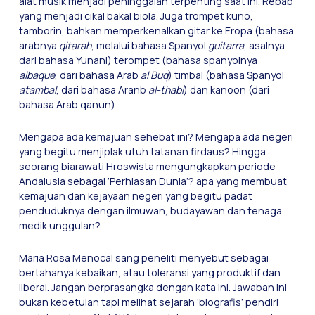
alat musik menjadi peninggalan terpenting saat ini. Rebab
yang menjadi cikal bakal biola. Juga trompet kuno,
tamborin, bahkan memperkenalkan gitar ke Eropa (bahasa
arabnya
qitarah
, melalui bahasa Spanyol
guitarra
, asalnya
dari bahasa Yunani) terompet (bahasa spanyolnya
albaque
, dari bahasa Arab
al Buq
) timbal (bahasa Spanyol
atambal
, dari bahasa Aranb
al-thabl
) dan kanoon (dari
bahasa Arab qanun)
Mengapa ada kemajuan sehebat ini? Mengapa ada negeri
yang begitu menjiplak utuh tatanan firdaus? Hingga
seorang biarawati Hroswista mengungkapkan periode
Andalusia sebagai ’Perhiasan Dunia’? apa yang membuat
kemajuan dan kejayaan negeri yang begitu padat
penduduknya dengan ilmuwan, budayawan dan tenaga
medik unggulan?
Maria Rosa Menocal sang peneliti menyebut sebagai
bertahanya kebaikan, atau toleransi yang produktif dan
liberal. Jangan berprasangka dengan kata ini. Jawaban ini
bukan kebetulan tapi melihat sejarah ’biografis’ pendiri