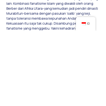
lain. Kombinasi fanatisme Islam yang diwakili oleh orang
Berber dari Afrika Utara-yang kemudian jadi pendiri dinasti
Murabitun-bersama dengan pasukan ’salib’ yang keji,
tanpa toleransi membawa kepunahan Andalusia.
Kekuasaan itu saja tak cukup. Disambung periode
ID
fanatisme yang menggebu. Yakni kehadiran kaum al
Muwahid-yang meruntuhkan dinasti Murabitun dan sama
fanatiknya-yang bersamaan dengan pengaruh Paus
Innocent III yang menggunakan kebijakan tangan besi.
Sempurna sudahlah fanatisme yang berbalut agama itu
hadir. Pedang, agama dan orang tolol berkomplot bersama.
Andalusia memberi pelajaran penting. Kebebasan ternyata
memiliki musuhnya sendiri. Andalusia membenarkan dalil
kalau fanatisme bisa menyembul tiba-tiba dan meluap
begitu saja. Jika fanatisme kemudian merangkul
kekuasaan maka yang bubar pertama kali adalah kemajuan
pengetahuan. Dasar pengetahuan dianggap tak berguna
dan kebebasan dikatakan sebagai kemunduran iman.
Kedua buku ini adalah jendela untuk mengingatkan pada
kita betapa bahayanya fanatisme dan luar biasanya