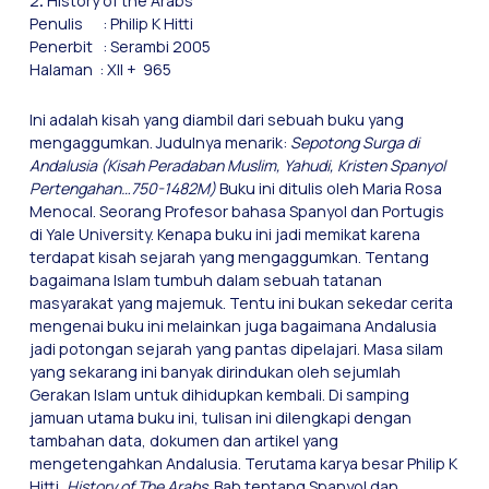
2
.
History of the Arabs
Penulis : Philip K Hitti
Penerbit : Serambi 2005
Halaman : XII + 965
Ini adalah kisah yang diambil dari sebuah buku yang
mengaggumkan. Judulnya menarik:
Sepotong Surga di
Andalusia (Kisah Peradaban Muslim, Yahudi, Kristen Spanyol
Pertengahan…750-1482M)
Buku ini ditulis oleh Maria Rosa
Menocal. Seorang Profesor bahasa Spanyol dan Portugis
di Yale University. Kenapa buku ini jadi memikat karena
terdapat kisah sejarah yang mengaggumkan. Tentang
bagaimana Islam tumbuh dalam sebuah tatanan
masyarakat yang majemuk. Tentu ini bukan sekedar cerita
mengenai buku ini melainkan juga bagaimana Andalusia
jadi potongan sejarah yang pantas dipelajari. Masa silam
yang sekarang ini banyak dirindukan oleh sejumlah
Gerakan Islam untuk dihidupkan kembali. Di samping
jamuan utama buku ini, tulisan ini dilengkapi dengan
tambahan data, dokumen dan artikel yang
mengetengahkan Andalusia. Terutama karya besar Philip K
Hitti,
History of The Arabs
. Bab tentang Spanyol dan