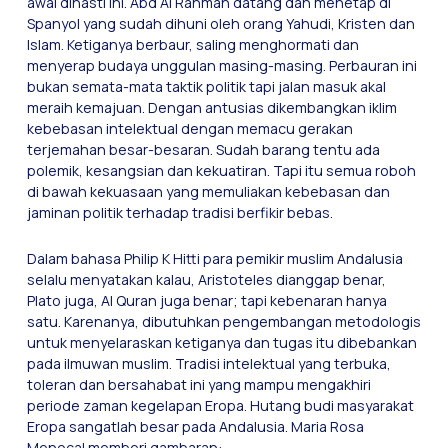
awal dinasti ini. Abd Al Rahman datang dan menetap di
Spanyol yang sudah dihuni oleh orang Yahudi, Kristen dan
Islam. Ketiganya berbaur, saling menghormati dan
menyerap budaya unggulan masing-masing. Perbauran ini
bukan semata-mata taktik politik tapi jalan masuk akal
meraih kemajuan. Dengan antusias dikembangkan iklim
kebebasan intelektual dengan memacu gerakan
terjemahan besar-besaran. Sudah barang tentu ada
polemik, kesangsian dan kekuatiran. Tapi itu semua roboh
di bawah kekuasaan yang memuliakan kebebasan dan
jaminan politik terhadap tradisi berfikir bebas.
Dalam bahasa Philip K Hitti para pemikir muslim Andalusia
selalu menyatakan kalau, Aristoteles dianggap benar,
Plato juga, Al Quran juga benar; tapi kebenaran hanya
satu. Karenanya, dibutuhkan pengembangan metodologis
untuk menyelaraskan ketiganya dan tugas itu dibebankan
pada ilmuwan muslim. Tradisi intelektual yang terbuka,
toleran dan bersahabat ini yang mampu mengakhiri
periode zaman kegelapan Eropa. Hutang budi masyarakat
Eropa sangatlah besar pada Andalusia. Maria Rosa
Menocal memberi gambaran: