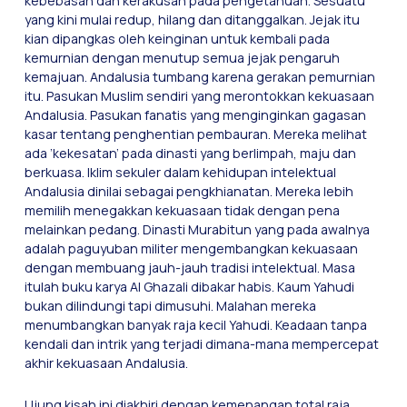
kebebasan dan kerakusan pada pengetahuan. Sesuatu
yang kini mulai redup, hilang dan ditanggalkan. Jejak itu
kian dipangkas oleh keinginan untuk kembali pada
kemurnian dengan menutup semua jejak pengaruh
kemajuan. Andalusia tumbang karena gerakan pemurnian
itu. Pasukan Muslim sendiri yang merontokkan kekuasaan
Andalusia. Pasukan fanatis yang menginginkan gagasan
kasar tentang penghentian pembauran. Mereka melihat
ada ’kekesatan’ pada dinasti yang berlimpah, maju dan
berkuasa. Iklim sekuler dalam kehidupan intelektual
Andalusia dinilai sebagai pengkhianatan. Mereka lebih
memilih menegakkan kekuasaan tidak dengan pena
melainkan pedang. Dinasti Murabitun yang pada awalnya
adalah paguyuban militer mengembangkan kekuasaan
dengan membuang jauh-jauh tradisi intelektual. Masa
itulah buku karya Al Ghazali dibakar habis. Kaum Yahudi
bukan dilindungi tapi dimusuhi. Malahan mereka
menumbangkan banyak raja kecil Yahudi. Keadaan tanpa
kendali dan intrik yang terjadi dimana-mana mempercepat
akhir kekuasaan Andalusia.
Ujung kisah ini diakhiri dengan kemenangan total raja