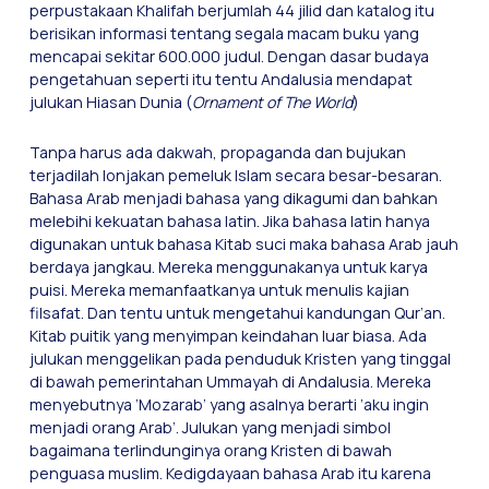
perpustakaan Khalifah berjumlah 44 jilid dan katalog itu
berisikan informasi tentang segala macam buku yang
mencapai sekitar 600.000 judul. Dengan dasar budaya
pengetahuan seperti itu tentu Andalusia mendapat
julukan Hiasan Dunia (
Ornament of The World
)
Tanpa harus ada dakwah, propaganda dan bujukan
terjadilah lonjakan pemeluk Islam secara besar-besaran.
Bahasa Arab menjadi bahasa yang dikagumi dan bahkan
melebihi kekuatan bahasa latin. Jika bahasa latin hanya
digunakan untuk bahasa Kitab suci maka bahasa Arab jauh
berdaya jangkau. Mereka menggunakanya untuk karya
puisi. Mereka memanfaatkanya untuk menulis kajian
filsafat. Dan tentu untuk mengetahui kandungan Qur’an.
Kitab puitik yang menyimpan keindahan luar biasa. Ada
julukan menggelikan pada penduduk Kristen yang tinggal
di bawah pemerintahan Ummayah di Andalusia. Mereka
menyebutnya ’Mozarab’ yang asalnya berarti ’aku ingin
menjadi orang Arab’. Julukan yang menjadi simbol
bagaimana terlindunginya orang Kristen di bawah
penguasa muslim. Kedigdayaan bahasa Arab itu karena