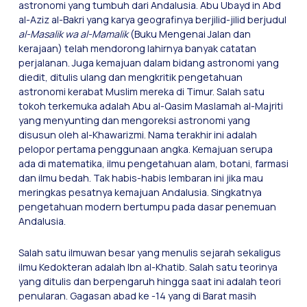
astronomi yang tumbuh dari Andalusia. Abu Ubayd in Abd
al-Aziz al-Bakri yang karya geografinya berjilid-jilid berjudul
al-Masalik wa al-Mamalik
(Buku Mengenai Jalan dan
kerajaan) telah mendorong lahirnya banyak catatan
perjalanan. Juga kemajuan dalam bidang astronomi yang
diedit, ditulis ulang dan mengkritik pengetahuan
astronomi kerabat Muslim mereka di Timur. Salah satu
tokoh terkemuka adalah Abu al-Qasim Maslamah al-Majriti
yang menyunting dan mengoreksi astronomi yang
disusun oleh al-Khawarizmi. Nama terakhir ini adalah
pelopor pertama penggunaan angka. Kemajuan serupa
ada di matematika, ilmu pengetahuan alam, botani, farmasi
dan ilmu bedah. Tak habis-habis lembaran ini jika mau
meringkas pesatnya kemajuan Andalusia. Singkatnya
pengetahuan modern bertumpu pada dasar penemuan
Andalusia.
Salah satu ilmuwan besar yang menulis sejarah sekaligus
ilmu Kedokteran adalah Ibn al-Khatib. Salah satu teorinya
yang ditulis dan berpengaruh hingga saat ini adalah teori
penularan. Gagasan abad ke -14 yang di Barat masih