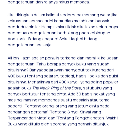
pengetahuan dan rajanya rakus membaca.
Jika diringkas dalam kalimat sederhana memang wajar jika
kekuasaan semacam ini kemudian melahirkan banyak
penduduk pintar. Hampir kalau tidak dikatakan seluruhnya
penemuan pengetahuan berhutang pada kehidupan
Andalusia. Bidang apapun! Sekali lagi, di bidang
pengetahuan apa saja!
Ali ibn Hazm adalah penulis terkenal dan memiliki keluasan
pengetahuan. Tahu berapa banyak buku yang sudah
ditulisnya? Banyak sejarawan menyebut tak kurang dari
400 buku tentang sejarah, teologi, hadis, logika dan puisi
ditulisnya. Menariknya dari 400 karya, yang paling populer
adalah buku
The Neck-Ring of the Dove
,
satubuku yang
banyak bertutur tentang cinta. Ada 30 bab singkat yang
masing-masing membahas suatu masalah atau tema,
seperti :’Tentang orang-orang yang jatuh cinta pada
pandangan pertama’ ’Tentang Sinyal-Sinyal yang
Terpancar dari Mata’ dan ’Tentang Pengkhianatan’. Wakh!
Buku yang ditulis oleh seorang yang pernah ditunjuk