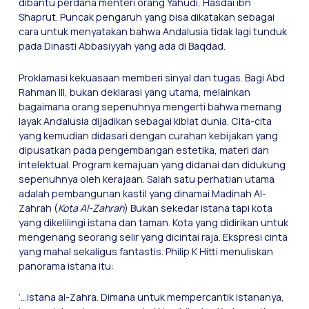
dibantu perdana menteri orang Yahudi, Hasdai ibn
Shaprut. Puncak pengaruh yang bisa dikatakan sebagai
cara untuk menyatakan bahwa Andalusia tidak lagi tunduk
pada Dinasti Abbasiyyah yang ada di Baqdad.
Proklamasi kekuasaan memberi sinyal dan tugas. Bagi Abd
Rahman III, bukan deklarasi yang utama, melainkan
bagaimana orang sepenuhnya mengerti bahwa memang
layak Andalusia dijadikan sebagai kiblat dunia. Cita-cita
yang kemudian didasari dengan curahan kebijakan yang
dipusatkan pada pengembangan estetika, materi dan
intelektual. Program kemajuan yang didanai dan didukung
sepenuhnya oleh kerajaan. Salah satu perhatian utama
adalah pembangunan kastil yang dinamai Madinah Al-
Zahrah (
Kota Al-Zahrah
) Bukan sekedar istana tapi kota
yang dikelilingi istana dan taman. Kota yang didirikan untuk
mengenang seorang selir yang dicintai raja. Ekspresi cinta
yang mahal sekaligus fantastis. Philip K Hitti menuliskan
panorama istana itu:
’…istana al-Zahra. Dimana untuk mempercantik istananya,