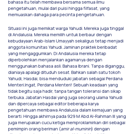
bahasa itu telah membawa bersama semua ilmu
pengetahuan, mulai dari puisi hingga filfasat, yang
memuaskan dahaga para pecinta pengetahuan.
Situasi ini juga memikat warga Yahudi. Mereka juga tinggal
di Andalusia. Mereka memilih untuk berbaur dengan
kebudayaan Arab-Islam Umayyah sekaligus tetap menjadi
anggota komunitas Yahudi. Jaminan praktek beribadat
yang mengaggumkan. Di Andalusia mereka tetap
diperbolehkan menjalankan agamanya dengan
menggunakan bahasa asli. Bahasa Ibrani. Tanpa diganggu,
dianiaya apalagi dituduh sesat. Bahkan salah satu tokoh
Yahudi, Hasdai, bisa menduduki jabatan sebagai Perdana
Menteri.Ingat, Perdana Menteri! Sebuah keadaan yang
tidak begitu saja hadir, tanpa tangan toleransi dan sikap
terbuka. Jabatan Hasdai yang juga seorang ulama Yahudi
dan dipercaya sebagai editor beberapa karya
pengetahuan membawa Andalusia dalam kemajuan yang
berarti. Hingga akhirnya pada 929 M Abd Al-Rahman III yang
juga merupakan cucu ketiga memproklamirkan diri sebagai
pemimpin orang beriman (
amir al-muminin
) dengan