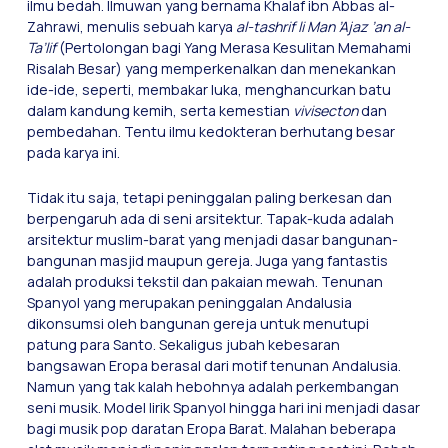
ilmu bedah. Ilmuwan yang bernama Khalaf ibn Abbas al-
Zahrawi, menulis sebuah karya
al-tashrif li Man ’Ajaz ’an al-
Ta’lif
(Pertolongan bagi Yang Merasa Kesulitan Memahami
Risalah Besar) yang memperkenalkan dan menekankan
ide-ide, seperti, membakar luka, menghancurkan batu
dalam kandung kemih, serta kemestian
vivisecton
dan
pembedahan. Tentu ilmu kedokteran berhutang besar
pada karya ini.
Tidak itu saja, tetapi peninggalan paling berkesan dan
berpengaruh ada di seni arsitektur. Tapak-kuda adalah
arsitektur muslim-barat yang menjadi dasar bangunan-
bangunan masjid maupun gereja. Juga yang fantastis
adalah produksi tekstil dan pakaian mewah. Tenunan
Spanyol yang merupakan peninggalan Andalusia
dikonsumsi oleh bangunan gereja untuk menutupi
patung para Santo. Sekaligus jubah kebesaran
bangsawan Eropa berasal dari motif tenunan Andalusia.
Namun yang tak kalah hebohnya adalah perkembangan
seni musik. Model lirik Spanyol hingga hari ini menjadi dasar
bagi musik pop daratan Eropa Barat. Malahan beberapa