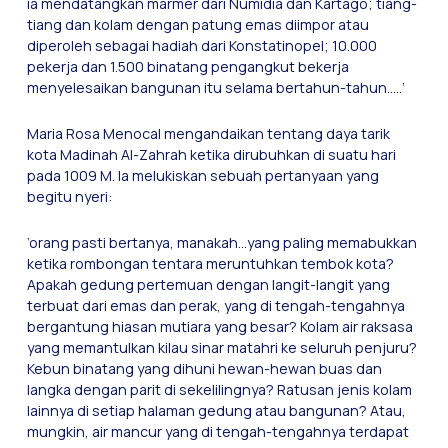
ia mendatangkan marmer dari Numidia dan Kartago; tiang-
tiang dan kolam dengan patung emas diimpor atau
diperoleh sebagai hadiah dari Konstatinopel; 10.000
pekerja dan 1.500 binatang pengangkut bekerja
menyelesaikan bangunan itu selama bertahun-tahun…..’
Maria Rosa Menocal mengandaikan tentang daya tarik
kota Madinah Al-Zahrah ketika dirubuhkan di suatu hari
pada 1009 M. Ia melukiskan sebuah pertanyaan yang
begitu nyeri:
’orang pasti bertanya, manakah…yang paling memabukkan
ketika rombongan tentara meruntuhkan tembok kota?
Apakah gedung pertemuan dengan langit-langit yang
terbuat dari emas dan perak, yang di tengah-tengahnya
bergantung hiasan mutiara yang besar? Kolam air raksasa
yang memantulkan kilau sinar matahri ke seluruh penjuru?
Kebun binatang yang dihuni hewan-hewan buas dan
langka dengan parit di sekelilingnya? Ratusan jenis kolam
lainnya di setiap halaman gedung atau bangunan? Atau,
mungkin, air mancur yang di tengah-tengahnya terdapat