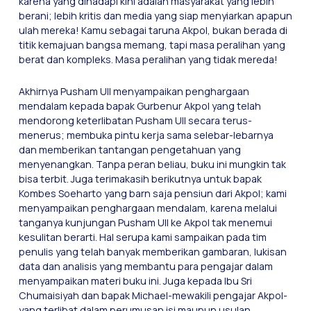
karena yang dihadapi kini adalah masyarakat yang lebih
berani; lebih kritis dan media yang siap menyiarkan apapun
ulah mereka! Kamu sebagai taruna Akpol, bukan berada di
titik kemajuan bangsa memang, tapi masa peralihan yang
berat dan kompleks. Masa peralihan yang tidak mereda!
Akhirnya Pusham UII menyampaikan penghargaan
mendalam kepada bapak Gurbenur Akpol yang telah
mendorong keterlibatan Pusham UII secara terus-
menerus; membuka pintu kerja sama selebar-lebarnya
dan memberikan tantangan pengetahuan yang
menyenangkan. Tanpa peran beliau, buku ini mungkin tak
bisa terbit. Juga terimakasih berikutnya untuk bapak
Kombes Soeharto yang barn saja pensiun dari Akpol; kami
menyampaikan penghargaan mendalam, karena melalui
tanganya kunjungan Pusham UII ke Akpol tak menemui
kesulitan berarti. Hal serupa kami sampaikan pada tim
penulis yang telah banyak memberikan gambaran, lukisan
data dan analisis yang membantu para pengajar dalam
menyampaikan materi buku ini. Juga kepada Ibu Sri
Chumaisiyah dan bapak Michael-mewakili pengajar Akpol-
yang terlibat dalam perumusan isi maupun usulan