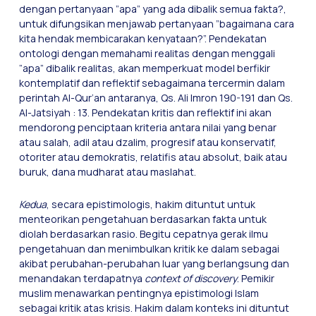
dengan pertanyaan ”apa” yang ada dibalik semua fakta?,
untuk difungsikan menjawab pertanyaan ”bagaimana cara
kita hendak membicarakan kenyataan?”. Pendekatan
ontologi dengan memahami realitas dengan menggali
”apa” dibalik realitas, akan memperkuat model berfikir
kontemplatif dan reflektif sebagaimana tercermin dalam
perintah Al-Qur’an antaranya, Qs. Ali Imron 190-191 dan Qs.
Al-Jatsiyah : 13. Pendekatan kritis dan reflektif ini akan
mendorong penciptaan kriteria antara nilai yang benar
atau salah, adil atau dzalim, progresif atau konservatif,
otoriter atau demokratis, relatifis atau absolut, baik atau
buruk, dana mudharat atau maslahat.
Kedua
, secara epistimologis, hakim dituntut untuk
menteorikan pengetahuan berdasarkan fakta untuk
diolah berdasarkan rasio. Begitu cepatnya gerak ilmu
pengetahuan dan menimbulkan kritik ke dalam sebagai
akibat perubahan-perubahan luar yang berlangsung dan
menandakan terdapatnya
context of discovery
. Pemikir
muslim menawarkan pentingnya epistimologi Islam
sebagai kritik atas krisis. Hakim dalam konteks ini dituntut