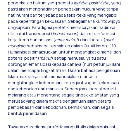
pendekatan hukum yang semata
legistic-positivistic
, yang
pasti akan menghadirkan penegakan hukum yang tanpa
hati nurani dan terjebak pada teks-teks yang mengabdi
pada kepentingan kekuasaan. Sebagaimana Kuntowijoyo
ungkapkan, Paradigma profetik meniscayakan hadirnya
nilai-nilai transedensi (
keberimanan
) dalam tranformasi
kerja-kerja humanisasi (
amar ma’ruf
) dan liberasi (
nahi
mungkar
) sebaimana termaktub dalam Qs. Ali Imron : 110.
Humanisasi dimaksudkan untuk mengangkat dimensi dan
potensi positif (
ma’ruf
) setiap manusia, yaitu satu
dorongan emansipasi kepada cahaya (nur) petunjuk ilahi
dalam mencapai tingkat fitrah. Dalam bahasa pengilmuan
Islam maknanya ialah memanusiakan manusia,
menghilangkan kebendaan, ketergantungan, kekerasan
dan kebencian dari manusia. Sedangkan liberasi berarti
melarang atau menentang segala tindak kejahatan yang
merusak yang dalam makna pengilmuan Islam berarti
pembebasan dari kebodohan, kemiskinan, dan segala
bentuk penindasan.
Tawaran paradigma profetik yang ditulis dalam buku ini