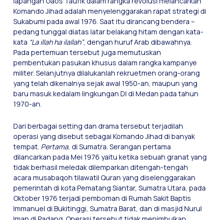
lapangan Gaos Taufik dalam rangka revolusi melancarkan
Komando Jihad adalah menyelenggarakan rapat strategi di
Sukabumi pada awal 1976. Saat itu dirancang bendera –
pedang tunggal diatas latar belakang hitam dengan kata-
kata
“La illah ha ilallah”
, dengan huruf Arab dibawahnya.
Pada pertemuan tersebut juga memutuskan
pembentukan pasukan khusus dalam rangka kampanye
militer. Selanjutnya dilalukanlah rekruetmen orang-orang
yang telah dikenalnya sejak awal 1950-an, maupun yang
baru masuk kedalam lingkungan DI di Medan pada tahun
1970-an.
Dari berbagai setting dan drama tersebut terjadilah
operasi yang disebut sebagai Komando Jihad di banyak
tempat.
Pertama
, di Sumatra. Serangan pertama
dilancarkan pada Mei 1976 yaitu ketika sebuah granat yang
tidak berhasil meledak dilemparkan ditengah-tengah
acara musabaqoh tilawatil Quran yang diselenggarakan
pemerintah di kota Pematang Siantar, Sumatra Utara, pada
Oktober 1976 terjadi pemboman di Rumah Sakit Baptis
Immanuel di Bukitinggi, Sumatra Barat, dan di masjid Nurul
Iman di Padang. Operasi tersebut tidak menimbulkan