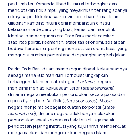
pasti, misteri Komando Jihad itu mulai terbongkar dan
menciptakan titik simpul yang meyakinkan tentang adanya
rekayasa politik kekuasaan rezim orde baru. Umat Islam
dijadikan kambing hitam demi membangun dinasti
kekuasaan orde baru yang kuat, keras, dan monolitik.
Ideologi pembangunan era Orde Baru meniscayakan
stabilitas politik, keamanan, stabilitas ekonomi, sosial dan
budaya. Karena itu, penting menciptakan dramatisasi yang
mengubur sumber penentang dan penghalang kebijakan.
Rezim Orde Baru dalam membangun dinasti kekuasaannya
sebagaimana Budiman dan Tornquist ungkapkan
terbangun dalam empat kategori.
Pertama
, negara
menjelma menjadi kekuasaan teror (
state terorisme
),
dimana negara melakukan penundukan secara paksa dan
represif yang bersifat fisik (
state sponsored
).
Kedua
,
negara menjelma sebagai kekuatan korporasi (
state
corporatisme
), dimana negara tidak hanya melakukan
penundukan lewat kekerasan fisik tetapi juga melalui
penciptaan jejaring institusi yang tujuannya memperkuat,
mengamankan dan mengokohkan negara dalam