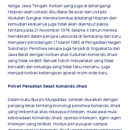
Ketiga
, Jawa Tengah. Korban yang juga di datangangi
Hispran ialah Ustadz Abu Bakar Ba’asyir dan Ustadz
Abdullah Sungkar. Mereka berdua didatangi Hispran dan
kemudian keduanya juga tidak akan dijemput paksa
tentara pada 21 November 1978. Selama 4 tahun mereka
mendekam dalam penjara Laksusda di Semarang dan baru
menjalani persidangan 17 Maret 1982 di Pengadilan Negeri
Sukoharjo. Peristiwa serupa juga terjadi di Yogyakarta dan
Jawa Barat dengan korban atas tuduhan Komando Jihad
yang tidak sedikit. Banyak tokoh masyarakat yang tidak
bersalah dan keluarga yang tidak tahu menahu, juga
menjadi korban kebengisan aparat rezim orde baru.
Potret Peradilan Sesat Komando Jihad
Dalam buku Busyro Muqaddas, setelah diuraikan dengan
panjang lebar tentang kronologi peristiwa Komando Jihad
yang terbentuk atas rekayasa intelejen, mulai awal mula
keberadaan Komando Jihad, operasi intelejen, agen-agen
intelejen yang terlibat, modus penyusupan sampai
dengan operasi Komando Jihad yang berlangsusng secara