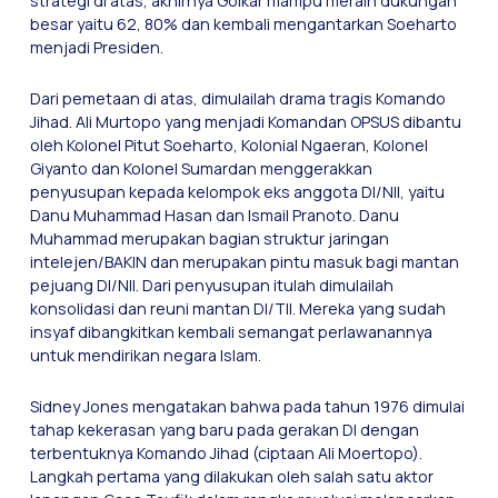
strategi di atas, akhirnya Golkar mampu meraih dukungan
besar yaitu 62, 80% dan kembali mengantarkan Soeharto
menjadi Presiden.
Dari pemetaan di atas, dimulailah drama tragis Komando
Jihad. Ali Murtopo yang menjadi Komandan OPSUS dibantu
oleh Kolonel Pitut Soeharto, Kolonial Ngaeran, Kolonel
Giyanto dan Kolonel Sumardan menggerakkan
penyusupan kepada kelompok eks anggota DI/NII, yaitu
Danu Muhammad Hasan dan Ismail Pranoto. Danu
Muhammad merupakan bagian struktur jaringan
intelejen/BAKIN dan merupakan pintu masuk bagi mantan
pejuang DI/NII. Dari penyusupan itulah dimulailah
konsolidasi dan reuni mantan DI/TII. Mereka yang sudah
insyaf dibangkitkan kembali semangat perlawanannya
untuk mendirikan negara Islam.
Sidney Jones mengatakan bahwa pada tahun 1976 dimulai
tahap kekerasan yang baru pada gerakan DI dengan
terbentuknya Komando Jihad (ciptaan Ali Moertopo).
Langkah pertama yang dilakukan oleh salah satu aktor