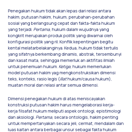
Penegakan hukum tidak akan lepas dari relasi antara
hakim, putusan hakim, hukum, perubahan-perubahan
sosial yang berlangsung cepat dan fakta-fakta hukum
yang terjadi.
Pertama
, hukum dalam wujudnya yang
kongkrit merupakan produk politik yang diwarnai oleh
konfigurasi politik yang ril. Konflik kepentingan begitu
kental melatarbelakanginya. Kedua, hukum tidak tertulis
yang sifatnya berkembang dinamis, abstrak, tersembunyi
dan kasat mata, sehingga memerluk an aktifitas ilmiah
untuk penemuan hukum.
Ketiga
, hukum memerlukan
model putusan hakim yag mengkonstruksikan dimensi
teks, konteks, rasio legis (
illat
hukum/causa hukum),
muatan moral dan relasi antar semua dimensi.
Dimensi penegakan hukum di atas meniscayakan
konstruksi putusan hakim harus mengelaborasi kerja-
kerja filsafat hukum meliputi aspek ontologi, epistimologi
dan aksiologi.
Pertama
, secara ontologis, hakim penting
untuk mempertanyakan secara jeli, cermat, mendalam dan
luas kaitan antara berbagai unsur sebagai fakta hukum