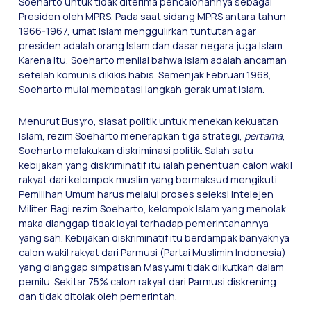
Soeharto untuk tidak diterima pencalonannya sebagai
Presiden oleh MPRS. Pada saat sidang MPRS antara tahun
1966-1967, umat Islam menggulirkan tuntutan agar
presiden adalah orang Islam dan dasar negara juga Islam.
Karena itu, Soeharto menilai bahwa Islam adalah ancaman
setelah komunis dikikis habis. Semenjak Februari 1968,
Soeharto mulai membatasi langkah gerak umat Islam.
Menurut Busyro, siasat politik untuk menekan kekuatan
Islam, rezim Soeharto menerapkan tiga strategi,
pertama
,
Soeharto melakukan diskriminasi politik. Salah satu
kebijakan yang diskriminatif itu ialah penentuan calon wakil
rakyat dari kelompok muslim yang bermaksud mengikuti
Pemilihan Umum harus melalui proses seleksi Intelejen
Militer. Bagi rezim Soeharto, kelompok Islam yang menolak
maka dianggap tidak loyal terhadap pemerintahannya
yang sah. Kebijakan diskriminatif itu berdampak banyaknya
calon wakil rakyat dari Parmusi (Partai Muslimin Indonesia)
yang dianggap simpatisan Masyumi tidak diikutkan dalam
pemilu. Sekitar 75% calon rakyat dari Parmusi diskrening
dan tidak ditolak oleh pemerintah.