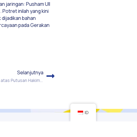
n jaringan: Pusham Ull
tret inilah yang kini
k dijadikan bahan
ercayaan pada Gerakan
Selanjutnya
Wajah Hakim Dalam Putusan. Studi atas Putusan Hakim Berdimensi Hak Asasi Manusia
ID
Program
Kontak