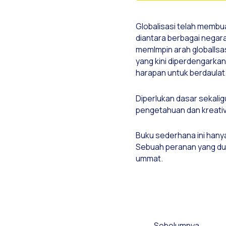
Globalisasi telah membua
diantara berbagai negar
memlmpin arah globallsa
yang kini diperdengarkan
harapan untuk berdaulat.
Diperlukan dasar sekalig
pengetahuan dan kreativi
Buku sederhana ini hany
Sebuah peranan yang dulu
ummat.
Sebelumnya