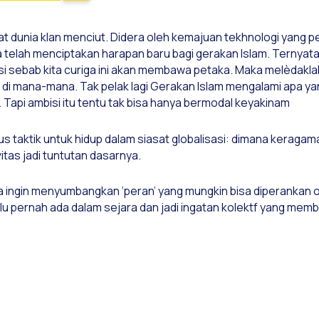
t dunia klan menciut. Didera oleh kemajuan tekhnologi yang p
a telah menciptakan harapan baru bagi gerakan Islam. Ternyat
si sebab kita curiga ini akan membawa petaka. Maka melèdakla
 di mana-mana. Tak pelak lagi Gerakan Islam mengalami apa yan
 Tapi ambisi itu tentu tak bisa hanya bermodal keyakinam
us taktik untuk hidup dalam siasat globalisasi: dimana keraga
tas jadi tuntutan dasarnya.
a ingin menyumbangkan ‘peran’ yang mungkin bisa diperankan o
 pernah ada dalam sejara dan jadi ingatan kolektf yang memba