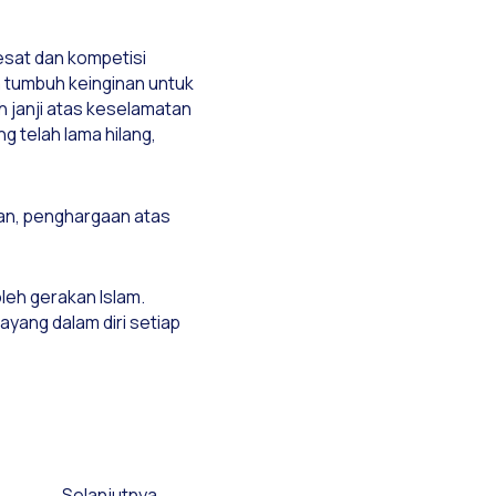
esat dan kompetisi
a tumbuh keinginan untuk
h janji atas keselamatan
g telah lama hilang,
man, penghargaan atas
leh gerakan Islam.
yang dalam diri setiap
Selanjutnya