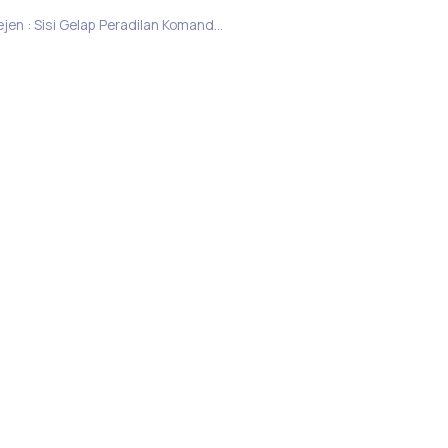
Hegemoni Rezim Intelejen : Sisi Gelap Peradilan Komando Jihad
Tentang Kami
Publikasi
Ikuti Kami di Media Sosial
a 55198
© PUSHAM UII | All rights reserved