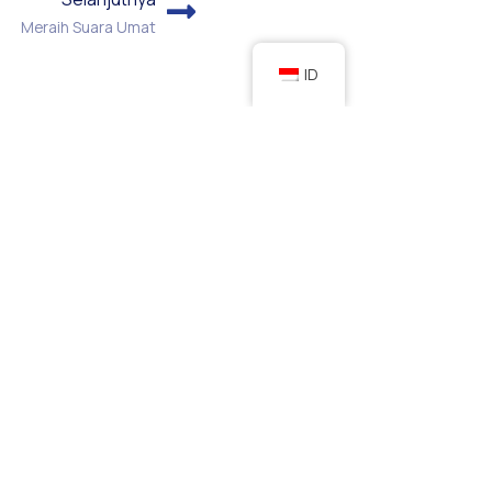
Meraih Suara Umat
ID
Program
Kontak
Kabar Terbaru