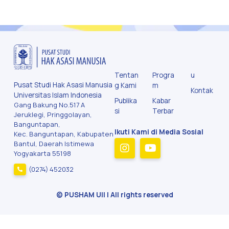
Tentan
Progra
u
Pusat Studi Hak Asasi Manusia
g Kami
m
Kontak
Universitas Islam Indonesia
Publika
Kabar
Gang Bakung No.517 A
si
Terbar
Jeruklegi, Pringgolayan,
Banguntapan,
Ikuti Kami di Media Sosial
Kec. Banguntapan, Kabupaten
Bantul, Daerah Istimewa
Yogyakarta 55198
(0274) 452032
© PUSHAM UII | All rights reserved