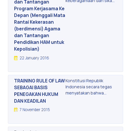
keberagamaan dan sikap
dan Tantangan
intolerasi semakin subur
Program Kerjasama Ke
berkembang. Banyak
Depan (Menggali Mata
kalangan bahkan
Rantai Kekerasan
melihatnya sebagai
(berdimensi) Agama
bahaya serius terhadap
dan Tantangan
pluralisme, kebhinekaan
Pendidikan HAM untuk
dan kultur demokrasi.
Kepolisian)
Beberapa kelompok dan
komunitas keagamaan,
22 January 2016
dengan keyakinan prinsip
tertentu gemar dan
mudah menggunakan
TRAINING RULE OF LAW
perilaku kekerasan dan
Konstitusi Republik
sikap menebar kebencian.
Indonesia secara tegas
SEBAGAI BASIS
Sikap sentimen dan
menyatakan bahwa
PENEGAKAN HUKUM
gemar mengkafirkan satu
Negara Indonesia adalah
DAN KEADILAN
dengan yang lain rasanya
Negara hukum.
7 November 2015
semakin digemari. Pada
Pernyataan ini merupakan
skala tertentu. Ia bahkan
penegasan normative
mampu membangun
akan pentingnya hukum
keresahan dan percikan-
dijadikan sebagai dasar