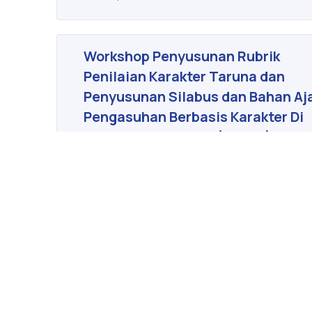
Workshop Penyusunan Rubrik
Penilaian Karakter Taruna dan
Penyusunan Silabus dan Bahan Aj
Pengasuhan Berbasis Karakter Di
Akademi Kepolisian (AKPOL)
20 April 2017
<
1
…
18
19