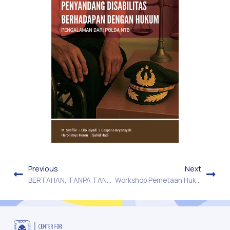
Previous
Next
BERTAHAN, TANPA TANGAN NEGARA : Masalah Struktural Sistem Kepailitan di Indonesia dan Dampaknya pada Hak Asasi Pekerja
Workshop Pemetaan Hukum Materil dan Formil untuk Penanganan Disabilitas Berhadapan dengan Hukum (PDBH) Pasca Pengesahan KUHP dan KUHAP