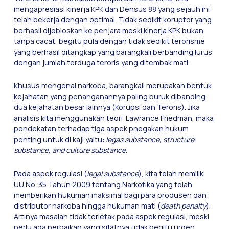
mengapresiasi kinerja KPK dan Densus 88 yang sejauh ini
telah bekerja dengan optimal. Tidak sedikit koruptor yang
berhasil dijebloskan ke penjara meski kinerja KPK bukan
tanpa cacat, begitu pula dengan tidak sedikit terorisme
yang berhasil ditangkap yang barangkali berbanding lurus
dengan jumlah terduga teroris yang ditembak mati.
Khusus mengenai narkoba, barangkali merupakan bentuk
kejahatan yang penanganannya paling buruk dibanding
dua kejahatan besar lainnya (Korupsi dan Teroris). Jika
analisis kita menggunakan teori Lawrance Friedman, maka
pendekatan terhadap tiga aspek pnegakan hukum
penting untuk di kaji yaitu:
legas substance, structure
substance, and culture substance
.
Pada aspek regulasi (
legal substance
), kita telah memiliki
UU No. 35 Tahun 2009 tentang Narkotika yang telah
memberikan hukuman maksimal bagi para produsen dan
distributor narkoba hingga hukuman mati (
death penalty
).
Artinya masalah tidak terletak pada aspek regulasi, meski
perlu ada perbaikan yang sifatnya tidak begitu urgen.