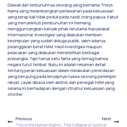
Diawali dari terbunuhnya seorang yang bernama Theys.
Nama yang melambangkan perlawanan pada kekuasaan
yang kerap kali tidak peduli pada nasib orang papua. Kabut
yang menyelimuti pembunuhan ini memang
mengguncangkan banyak pihak terutama masyarakat
internasional. Investigasi yang dilakukan memberi
kesimpulan yang sudah diduga publik, yakni adanya
pelanggaran berat HAM. Hasil investigasi maupun
pelacakan yang dilakukan menerbitkan berbagai
prasangka. Tapi hanya satu fakta yang ternag bahwa
negara turut terlibat. Buku ini adalah rekaman detail
tentang peran kekuasaan dalam melakukan penindasan
yang berujung pada lenyapnya nyawa seorang pemimpin
rakyat. Layak dibaca oleh akitivis dan penegak HAM yang
selama ini berhadapan dengan struktur kekuasaan yang
otoriter.
Previous
Next
This is the Human Rights Book for the Police Academy!
The Collapse of Justice! The Politics of Human Rights Law in the Reformation Era