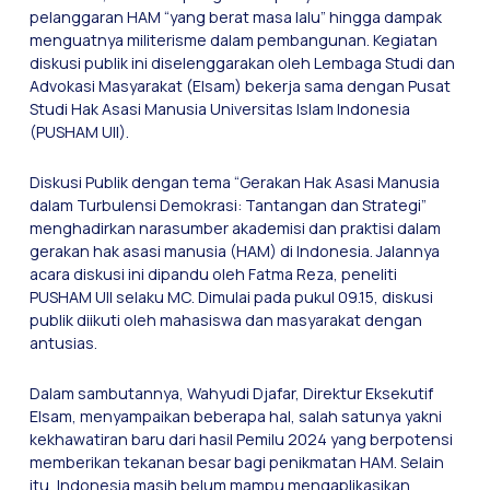
pelanggaran HAM “yang berat masa lalu” hingga dampak
menguatnya militerisme dalam pembangunan. Kegiatan
diskusi publik ini diselenggarakan oleh Lembaga Studi dan
Advokasi Masyarakat (Elsam) bekerja sama dengan Pusat
Studi Hak Asasi Manusia Universitas Islam Indonesia
(PUSHAM UII).
Diskusi Publik dengan tema “Gerakan Hak Asasi Manusia
dalam Turbulensi Demokrasi: Tantangan dan Strategi”
menghadirkan narasumber akademisi dan praktisi dalam
gerakan hak asasi manusia (HAM) di Indonesia. Jalannya
acara diskusi ini dipandu oleh Fatma Reza, peneliti
PUSHAM UII selaku MC. Dimulai pada pukul 09.15, diskusi
publik diikuti oleh mahasiswa dan masyarakat dengan
antusias.
Dalam sambutannya, Wahyudi Djafar, Direktur Eksekutif
Elsam, menyampaikan beberapa hal, salah satunya yakni
kekhawatiran baru dari hasil Pemilu 2024 yang berpotensi
memberikan tekanan besar bagi penikmatan HAM. Selain
itu, Indonesia masih belum mampu mengaplikasikan