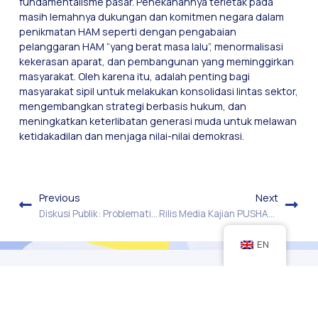
fundamentalisme pasar. Penekanannya terletak pada
masih lemahnya dukungan dan komitmen negara dalam
penikmatan HAM seperti dengan pengabaian
pelanggaran HAM “yang berat masa lalu”, menormalisasi
kekerasan aparat, dan pembangunan yang meminggirkan
masyarakat. Oleh karena itu, adalah penting bagi
masyarakat sipil untuk melakukan konsolidasi lintas sektor,
mengembangkan strategi berbasis hukum, dan
meningkatkan keterlibatan generasi muda untuk melawan
ketidakadilan dan menjaga nilai-nilai demokrasi.
Previous
Next
Diskusi Publik: Problematika Hukuman Mati Pasca Pengesahan KUHP Baru di Indonesia
Rilis Media Kajian PUSHAM UII
EN
About
Progra
s